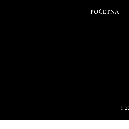
Autor:
Padrone
POČETNA
© 20