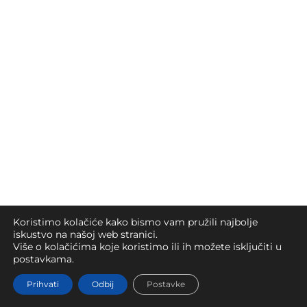
Koristimo kolačiće kako bismo vam pružili najbolje
iskustvo na našoj web stranici.
Više o kolačićima koje koristimo ili ih možete isključiti u
postavkama.
Prihvati
Odbij
Postavke